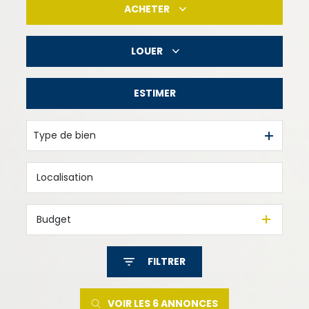
ACHETER
LOUER
De l'ancien
ESTIMER
à l'année
Type de bien
Budget
FILTRER
VOIR LES
6
ANNONCES