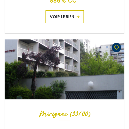
885 € CC*
VOIR LE BIEN
Mérignac (33700)