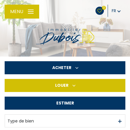
0
FR
MENU
ACHETER
LOUER
De l'ancien
ESTIMER
à l'année
Type de bien