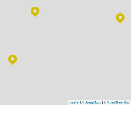
Leaflet
|
©
Maps
|
© OpenStreetMap
Jawg