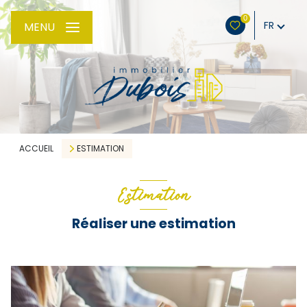
0
FR
MENU
ACCUEIL
ESTIMATION
Estimation
Réaliser une estimation