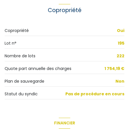
Chauffage individuel : radiateur (gaz de ville)
Copropriété
1 garage(s)
Copropriété
Oui
exposition Sud-Est
Lot n°
195
1 côté(s) mitoyen(s)
Nombre de lots
222
4 niveau(x)
Quote part annuelle des charges
1 754,19 €
Plan de sauvegarde
Non
4ème étage
Statut du syndic
Pas de procédure en cours
4 étage(s)
ascenseur
FINANCIER
vue Dégagée