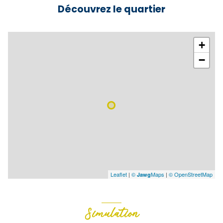
Découvrez le quartier
+
−
Leaflet
|
©
Maps
|
© OpenStreetMap
Jawg
Simulation