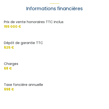
exposition Sud-Est
Informations financières
1er étage
Prix de vente honoraires TTC inclus
155 000 €
5 étage(s)
Dépôt de garantie TTC
ascenseur
625 €
vue sans vis à vis
Charges
68 €
balcon
interphone
Taxe foncière annuelle
998 €
quartier Centre-ville