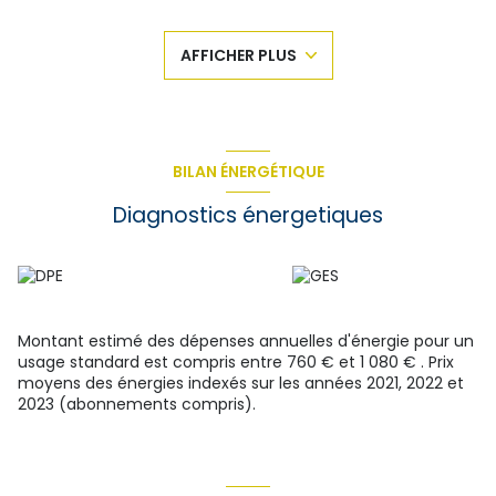
balcon SUD de 6.5m², dégagement avec placard, SDB avec
WC, grande chambre de 15m². Bien en copropriété de 215
AFFICHER PLUS
Lots, charges courantes annuelles de 816.54€. Le bien est à
vendre loué (date d'effet du bail : 13/10/2024, loyer 625€
net + 60€ de provisions pour charges), Taxe Foncière
998€. Les informations sur les risques auxquels ce bien est
exposé sont disponibles sur le site Géorisques
:
www.georisques.gouv.fr
. Nous sommes à votre disposition
BILAN ÉNERGÉTIQUE
pour tout complément d'information. Immobilier Dubois
05.56.97.50.21
Diagnostics énergetiques
Montant estimé des dépenses annuelles d'énergie pour un
usage standard est compris entre 760 € et 1 080 € . Prix
moyens des énergies indexés sur les années 2021, 2022 et
2023 (abonnements compris).