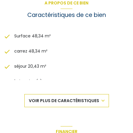
A PROPOS DE CE BIEN
Caractéristiques de ce bien
Surface 48,34 m²
carrez 48,34 m²
séjour 20,43 m²
1 chambre(s)
1 salle(s) d'eau
VOIR PLUS DE CARACTÉRISTIQUES
construit en 1988
Chauffage individuel : convecteur (electrique)
FINANCIER