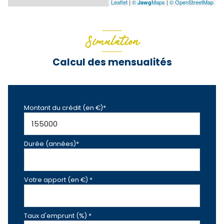
Leaflet
|
©
Maps
|
© OpenStreetMap
Jawg
Simulation
Calcul des mensualités
Montant du crédit (en €)*
Durée (années)*
Votre apport (en €) *
Taux d'emprunt (%) *